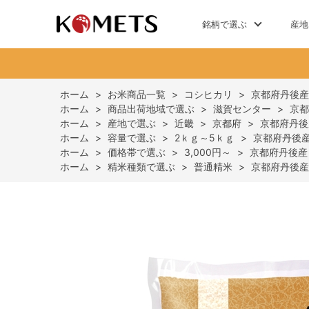
銘柄で選ぶ
産地
ホーム
>
お米商品一覧
>
コシヒカリ
>
京都府丹後産
ホーム
>
商品出荷地域で選ぶ
>
滋賀センター
>
京都
ホーム
>
産地で選ぶ
>
近畿
>
京都府
>
京都府丹後
ホーム
>
容量で選ぶ
>
2ｋｇ～5ｋｇ
>
京都府丹後産
ホーム
>
価格帯で選ぶ
>
3,000円～
>
京都府丹後産コ
ホーム
>
精米種類で選ぶ
>
普通精米
>
京都府丹後産