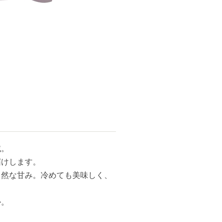
て
域。
届けします。
自然な甘み。冷めても美味しく、
うか。