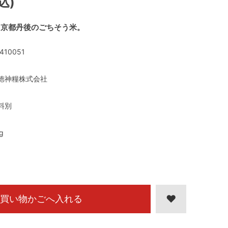
込)
、京都丹後のごちそう米。
410051
徳神糧株式会社
料別
g
買い物かごへ入れる