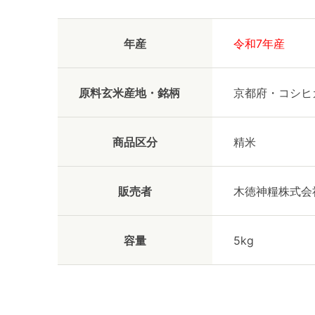
年産
令和7年産
原料玄米産地・銘柄
京都府・コシ
商品区分
精米
販売者
木徳神糧株式会
容量
5kg