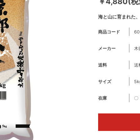
￥4,880(税
海と山に育まれた
商品コード
60
メーカー
木
送料
送
サイズ
5k
在庫
〇