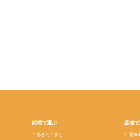
銘柄で選ぶ
産地で
あきたこまち
北海