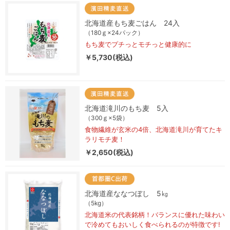
北海道産もち麦ごはん 24入
（180ｇ×24パック）
もち麦でプチっとモチっと健康的に
￥5,730(税込)
北海道滝川のもち麦 5入
（300ｇ×5袋）
食物繊維が玄米の4倍、北海道滝川が育てたキ
ラリモチ麦！
￥2,650(税込)
北海道産ななつぼし 5㎏
（5kg）
北海道米の代表銘柄！バランスに優れた味わい
で冷めてもおいしく食べられるのが特徴です!