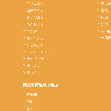
コシヒカリ
甲信
元気つくし
近畿
さがびより
四国
つきあかり
九州
つや姫
その
ななつぼし
外国
ひとめぼれ
ミルキークイーン
ゆめぴりか
夢しずく
夢つくし
商品出荷地域で選ぶ
首都圏
岡山
九州