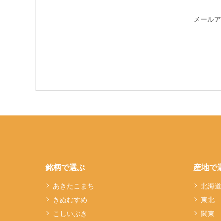
メールア
銘柄で選ぶ
産地で
あきたこまち
北海
きぬむすめ
東北
こしいぶき
関東