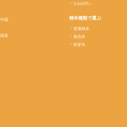
越
3,000円～
精米種類で選ぶ
・中国
普通精米
他国産
無洗米
産
胚芽米