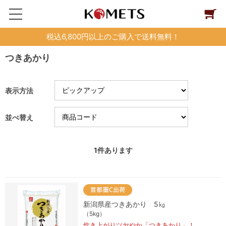
税込6,800円以上のご購入で送料無料！
つきあかり
表示方法
並べ替え
1
件あります
新潟県産つきあかり 5㎏
（5kg）
炊き上がりツヤやか「つきあかり」！