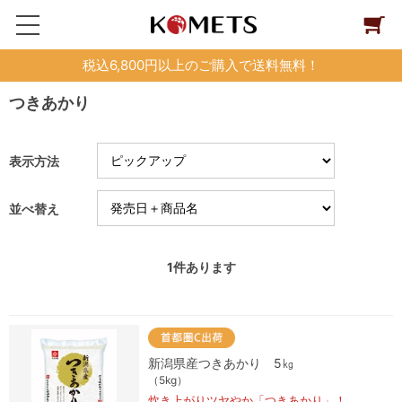
税込6,800円以上のご購入で送料無料！
つきあかり
表示方法
並べ替え
1
件あります
新潟県産つきあかり 5㎏
（5kg）
炊き上がりツヤやか「つきあかり」！