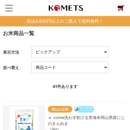
税込6,800円以上のご購入で送料無料！
お米商品一覧
表示方法
並べ替え
41
件あります
ｅ-come洗わず炊ける里海米岡山県産にじ
のきらめき
（5kg）