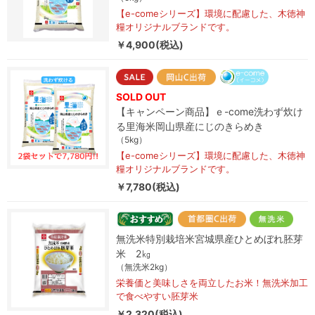
【e-comeシリーズ】環境に配慮した、木徳神
糧オリジナルブランドです。
￥4,900(税込)
SOLD OUT
【キャンペーン商品】ｅ-come洗わず炊け
る里海米岡山県産にじのきらめき
（5kg）
【e-comeシリーズ】環境に配慮した、木徳神
糧オリジナルブランドです。
￥7,780(税込)
無洗米特別栽培米宮城県産ひとめぼれ胚芽
米 2㎏
（無洗米2kg）
栄養価と美味しさを両立したお米！無洗米加工
で食べやすい胚芽米
￥2,320(税込)