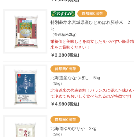
特別栽培米宮城県産ひとめぼれ胚芽米 2
㎏
（普通精米2kg）
栄養価と美味しさを両立した食べやすい胚芽精
米をご賞味ください！
￥2,280(税込)
北海道産ななつぼし 5㎏
（5kg）
北海道米の代表銘柄！バランスに優れた味わい
で冷めてもおいしく食べられるのが特徴です!
￥4,980(税込)
北海道ゆめぴりか 2kg
（2kg）