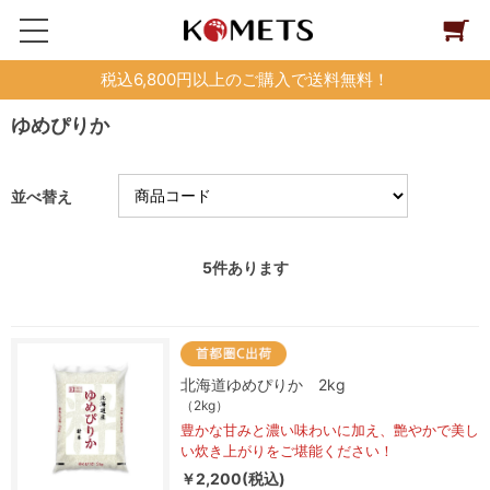
税込6,800円以上のご購入で送料無料！
ゆめぴりか
並べ替え
5
件あります
北海道ゆめぴりか 2kg
（2kg）
豊かな甘みと濃い味わいに加え、艶やかで美し
い炊き上がりをご堪能ください！
￥2,200(税込)