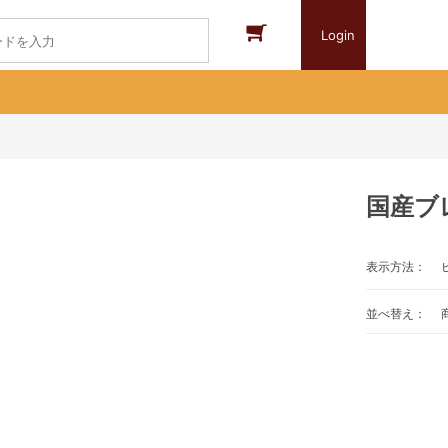
Login
国産ブ
表示方法：
並べ替え：