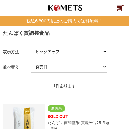
税込6,800円以上のご購入で送料無料！
たんぱく質調整食品
表示方法
並べ替え
1
件あります
SOLD OUT
たんぱく質調整米 真粒米1/25 3㎏
（3kg）