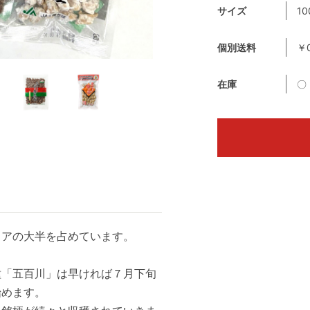
サイズ
1
個別送料
￥
在庫
〇
ェアの大半を占めています。
種「五百川」は早ければ７月下旬
始めます。