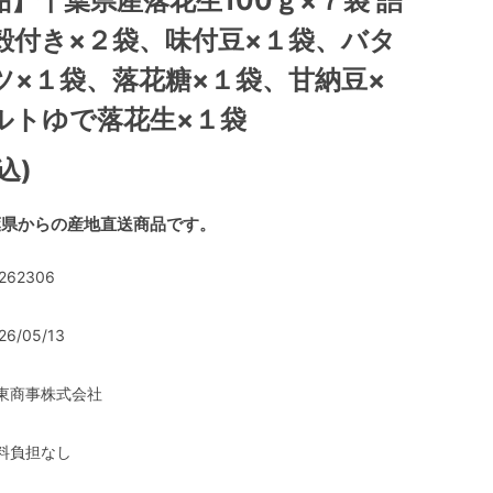
】千葉県産落花生100ｇ×７袋 詰
殻付き×２袋、味付豆×１袋、バタ
ツ×１袋、落花糖×１袋、甘納豆×
ルトゆで落花生×１袋
込)
葉県からの産地直送商品です。
262306
26/05/13
東商事株式会社
料負担なし