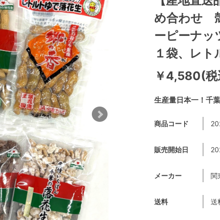
【産地直送品
め合わせ 
ーピーナッ
１袋、レト
￥4,580(税
生産量日本一！千
商品コード
20
販売開始日
20
メーカー
関
送料
送