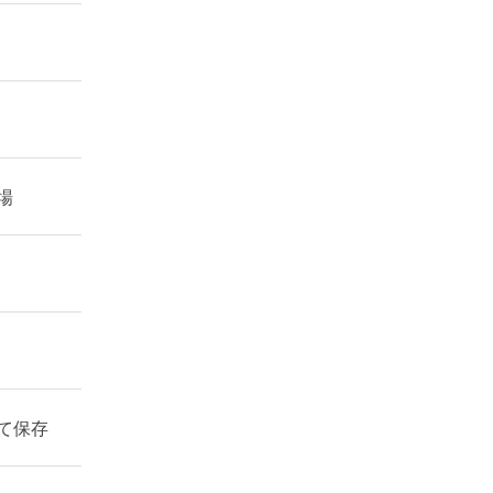
場
て保存