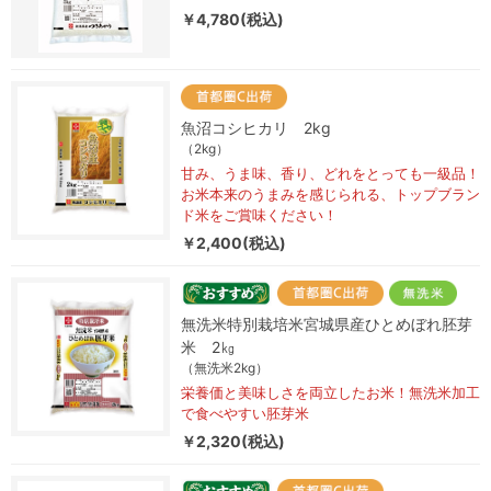
￥4,780(税込)
魚沼コシヒカリ 2kg
（2kg）
甘み、うま味、香り、どれをとっても一級品！
お米本来のうまみを感じられる、トップブラン
ド米をご賞味ください！
￥2,400(税込)
無洗米特別栽培米宮城県産ひとめぼれ胚芽
米 2㎏
（無洗米2kg）
栄養価と美味しさを両立したお米！無洗米加工
で食べやすい胚芽米
￥2,320(税込)