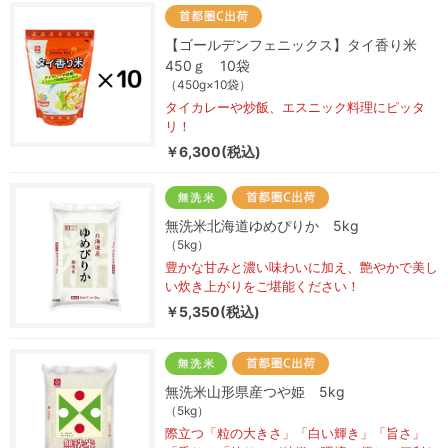
【ゴールデンフェニックス】タイ香り米
450ｇ 10袋
（450g×10袋）
タイカレーや炒飯、エスニック料理にピッタ
リ！
￥6,300(税込)
無洗米北海道ゆめぴりか 5kg
（5kg）
豊かな甘みと濃い味わいに加え、艶やかで美し
い炊き上がりをご堪能ください！
￥5,350(税込)
無洗米山形県産つや姫 5kg
（5kg）
際立つ「粒の大きさ」「白い輝き」「旨さ」