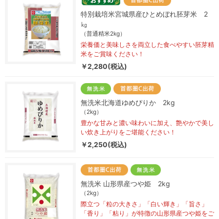
特別栽培米宮城県産ひとめぼれ胚芽米 2
㎏
（普通精米2kg）
栄養価と美味しさを両立した食べやすい胚芽精
米をご賞味ください！
￥2,280(税込)
無洗米北海道ゆめぴりか 2kg
（2kg）
豊かな甘みと濃い味わいに加え、艶やかで美し
い炊き上がりをご堪能ください！
￥2,250(税込)
無洗米 山形県産つや姫 2kg
（2kg）
際立つ「粒の大きさ」「白い輝き」「旨さ」
「香り」「粘り」が特徴の山形県産つや姫をご