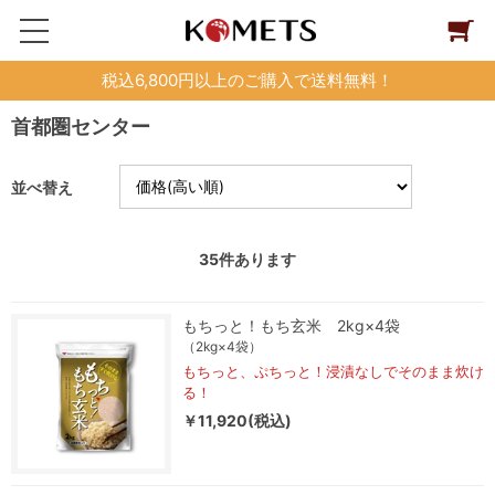
税込6,800円以上のご購入で送料無料！
首都圏センター
並べ替え
35
件あります
もちっと！もち玄米 2kg×4袋
（2kg×4袋）
もちっと、ぷちっと！浸漬なしでそのまま炊け
る！
￥11,920(税込)