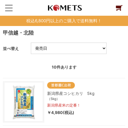
税込6,800円以上のご購入で送料無料！
甲信越・北陸
並べ替え
10
件あります
新潟県産コシヒカリ 5kg
（5kg）
新潟県産米の定番！
￥4,980(税込)