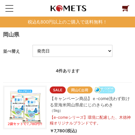
税込6,800円以上のご購入で送料無料！
岡山県
並べ替え
4
件あります
【キャンペーン商品】ｅ-come洗わず炊け
る里海米岡山県産にじのきらめき
（5kg）
【e-comeシリーズ】環境に配慮した、木徳神
糧オリジナルブランドです。
￥7,780(税込)