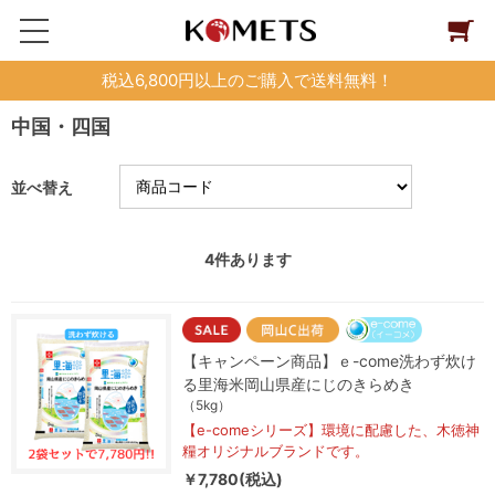
税込6,800円以上のご購入で送料無料！
中国・四国
並べ替え
4
件あります
【キャンペーン商品】ｅ-come洗わず炊け
る里海米岡山県産にじのきらめき
（5kg）
【e-comeシリーズ】環境に配慮した、木徳神
糧オリジナルブランドです。
￥7,780(税込)