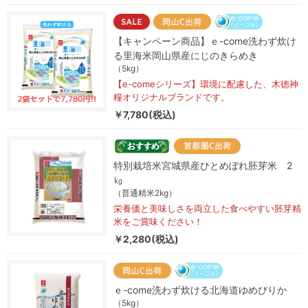
【キャンペーン商品】ｅ-come洗わず炊け
る里海米岡山県産にじのきらめき
（5kg）
【e-comeシリーズ】環境に配慮した、木徳神
糧オリジナルブランドです。
￥7,780(税込)
特別栽培米宮城県産ひとめぼれ胚芽米 2
㎏
（普通精米2kg）
栄養価と美味しさを両立した食べやすい胚芽精
米をご賞味ください！
￥2,280(税込)
ｅ-come洗わず炊ける北海道ゆめぴりか
（5kg）