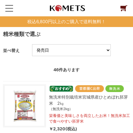
税込6,800円以上のご購入で送料無料！
精米種類で選ぶ
並べ替え
46
件あります
無洗米特別栽培米宮城県産ひとめぼれ胚芽
米 2㎏
（無洗米2kg）
栄養価と美味しさを両立したお米！無洗米加工
で食べやすい胚芽米
￥2,320(税込)