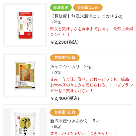
【長鮮度】無洗米新潟コシヒカリ 2kg
（2kg）
鮮度と美味しさを食卓までお届け 長鮮度新潟
コシヒカリ
￥2,230(税込)
魚沼コシヒカリ 2kg
（2kg）
甘み、うま味、香り、どれをとっても一級品！
お米本来のうまみを感じられる、トップブラン
ド米をご賞味ください！
￥2,400(税込)
新潟県産つきあかり 5㎏
（5kg）
炊き上がりツヤやか「つきあかり」！