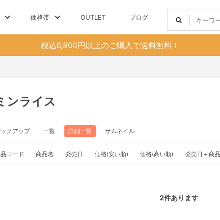
価格帯
OUTLET
ブログ
税込6,800円以上のご購入で送料無料！
ミンライス
ピックアップ
一覧
詳細一覧
サムネイル
商品コード
商品名
発売日
価格(安い順)
価格(高い順)
発売日＋商
2
件あります