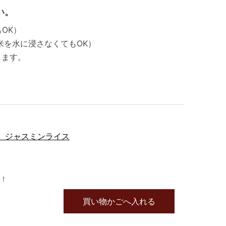
い。
OK）
米を水に浸さなくてもOK）
します。
 ジャスミンライス
！
買い物かごへ入れる