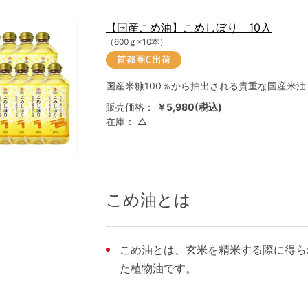
【国産こめ油】こめしぼり 10入
（600ｇ×10本）
国産米糠100％から抽出される貴重な国産米
販売価格：
￥5,980(税込)
在庫：
△
こめ油とは
こめ油とは、玄米を精米する際に得ら
た植物油です。