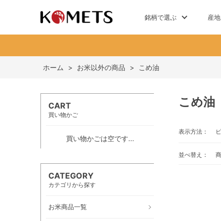
銘柄で選ぶ
産地
ホーム
>
お米以外の商品
>
こめ油
こめ油
CART
買い物かご
表示方法：
買い物かごは空です...
並べ替え：
CATEGORY
カテゴリから探す
お米商品一覧