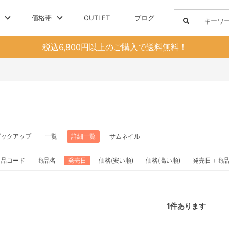
価格帯
OUTLET
ブログ
税込6,800円以上のご購入で送料無料！
ピックアップ
一覧
詳細一覧
サムネイル
商品コード
商品名
発売日
価格(安い順)
価格(高い順)
発売日＋商
1
件あります