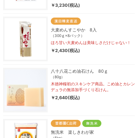
￥3,230(税込)
大麦めんすこやか 8入
（300ｇ×8パック）
ほろ甘い大麦めんは美味しさだけじゃない！
￥2,430(税込)
八十八花こめ油石けん 80ｇ
（80g）
木徳神糧初のスキンケア商品。こめ油とカレン
デュラの無添加手づくり石けん。
￥2,640(税込)
無洗米 楽しきわが家
（5kg）