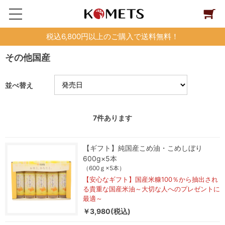
税込6,800円以上のご購入で送料無料！
その他国産
並べ替え
7
件あります
【ギフト】純国産こめ油・こめしぼり
600g×5本
（600ｇ×5本）
【安心なギフト】国産米糠100％から抽出され
る貴重な国産米油～大切な人へのプレゼントに
最適～
￥3,980(税込)