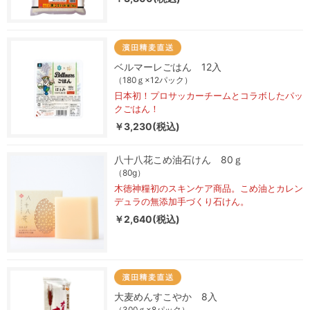
ベルマーレごはん 12入
（180ｇ×12パック）
日本初！プロサッカーチームとコラボしたパッ
クごはん！
￥3,230(税込)
八十八花こめ油石けん 80ｇ
（80g）
木徳神糧初のスキンケア商品。こめ油とカレン
デュラの無添加手づくり石けん。
￥2,640(税込)
大麦めんすこやか 8入
（300ｇ×8パック）