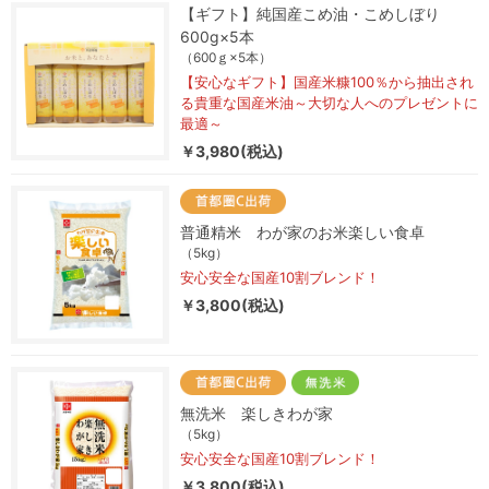
【ギフト】純国産こめ油・こめしぼり
600g×5本
（600ｇ×5本）
【安心なギフト】国産米糠100％から抽出され
る貴重な国産米油～大切な人へのプレゼントに
最適～
￥3,980(税込)
普通精米 わが家のお米楽しい食卓
（5kg）
安心安全な国産10割ブレンド！
￥3,800(税込)
無洗米 楽しきわが家
（5kg）
安心安全な国産10割ブレンド！
￥3,800(税込)