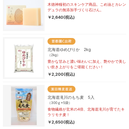
木徳神糧初のスキンケア商品。こめ油とカレン
デュラの無添加手づくり石けん。
￥2,640(税込)
北海道ゆめぴりか 2kg
（2kg）
豊かな甘みと濃い味わいに加え、艶やかで美し
い炊き上がりをご堪能ください！
￥2,200(税込)
北海道滝川のもち麦 5入
（300ｇ×5袋）
食物繊維が玄米の4倍、北海道滝川が育てたキ
ラリモチ麦！
￥2,650(税込)