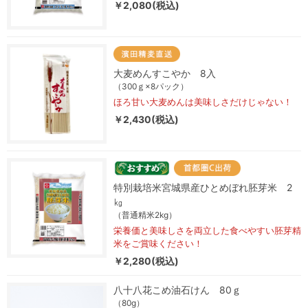
￥2,080(税込)
大麦めんすこやか 8入
（300ｇ×8パック）
ほろ甘い大麦めんは美味しさだけじゃない！
￥2,430(税込)
特別栽培米宮城県産ひとめぼれ胚芽米 2
㎏
（普通精米2kg）
栄養価と美味しさを両立した食べやすい胚芽精
米をご賞味ください！
￥2,280(税込)
八十八花こめ油石けん 80ｇ
（80g）