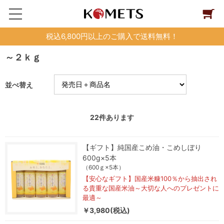
税込6,800円以上のご購入で送料無料！
～２ｋｇ
並べ替え
22
件あります
【ギフト】純国産こめ油・こめしぼり
600g×5本
（600ｇ×5本）
【安心なギフト】国産米糠100％から抽出され
る貴重な国産米油～大切な人へのプレゼントに
最適～
￥3,980(税込)