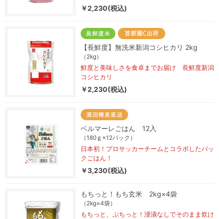
￥2,230(税込)
【長鮮度】無洗米新潟コシヒカリ 2kg
（2kg）
鮮度と美味しさを食卓までお届け 長鮮度新潟
コシヒカリ
￥2,230(税込)
ベルマーレごはん 12入
（180ｇ×12パック）
日本初！プロサッカーチームとコラボしたパッ
クごはん！
￥3,230(税込)
もちっと！もち玄米 2kg×4袋
（2kg×4袋）
もちっと、ぷちっと！浸漬なしでそのまま炊け