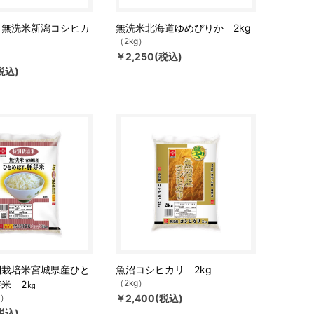
】無洗米新潟コシヒカ
無洗米北海道ゆめぴりか 2kg
（2kg）
￥2,250(税込)
税込)
別栽培米宮城県産ひと
魚沼コシヒカリ 2kg
（2kg）
米 2㎏
g）
￥2,400(税込)
税込)