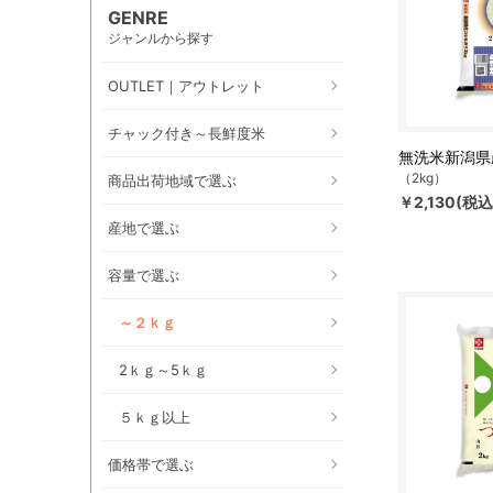
GENRE
ジャンルから探す
OUTLET｜アウトレット
チャック付き～長鮮度米
無洗米新潟県
（2kg）
商品出荷地域で選ぶ
￥2,130(税込
産地で選ぶ
容量で選ぶ
～２ｋｇ
2ｋｇ～5ｋｇ
５ｋｇ以上
価格帯で選ぶ