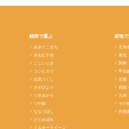
銘柄で選ぶ
産地で
あきたこまち
北海
きぬむすめ
東北
こしいぶき
関東
コシヒカリ
甲信
元気つくし
近畿
さがびより
四国
つきあかり
九州
つや姫
その
ななつぼし
外国
ひとめぼれ
ミルキークイーン