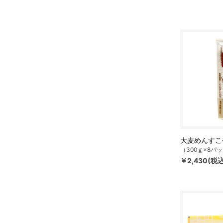
大麦めんすこ
（300ｇ×8パ
￥2,430(税込