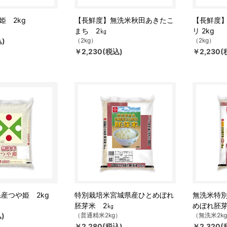
姫 2kg
【長鮮度】無洗米秋田あきたこ
【長鮮度
まち 2㎏
リ 2kg
込)
（2kg）
（2kg）
￥2,230(税込)
￥2,230(
産つや姫 2kg
特別栽培米宮城県産ひとめぼれ
無洗米特
胚芽米 2㎏
めぼれ胚芽
)
（普通精米2kg）
（無洗米2k
￥2,280(税込)
￥2,320(