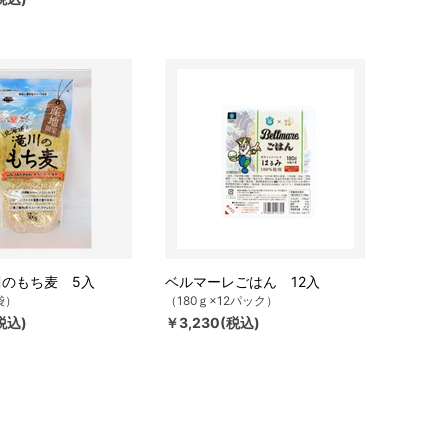
のもち麦 5入
ベルマーレごはん 12入
袋）
（180ｇ×12パック）
税込)
￥3,230(税込)