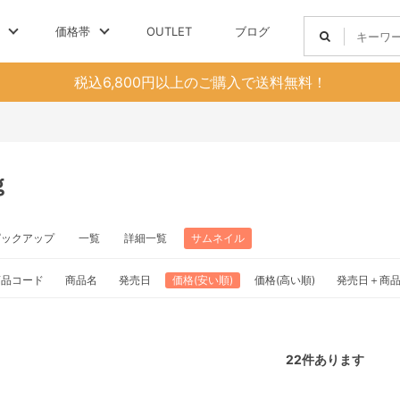
価格帯
OUTLET
ブログ
税込6,800円以上のご購入で送料無料！
ｇ
ピックアップ
一覧
詳細一覧
サムネイル
商品コード
商品名
発売日
価格(安い順)
価格(高い順)
発売日＋商
22
件あります