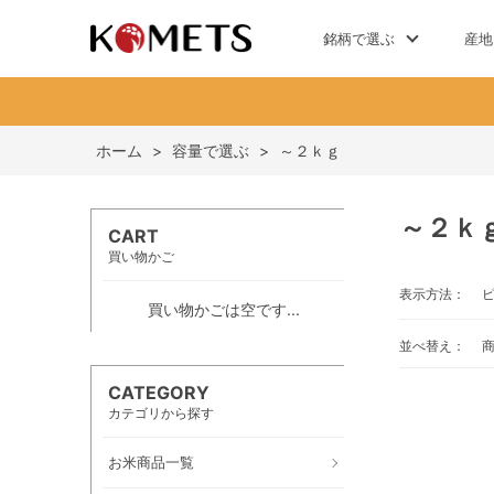
銘柄で選ぶ
産地
ホーム
>
容量で選ぶ
>
～２ｋｇ
～２ｋ
CART
買い物かご
表示方法：
買い物かごは空です...
並べ替え：
CATEGORY
カテゴリから探す
お米商品一覧