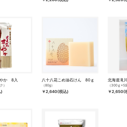
やか 8入
八十八花こめ油石けん 80ｇ
北海道滝川
ック）
（80g）
（300ｇ×5
)
￥2,640(税込)
￥2,650(