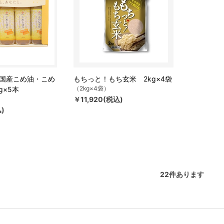
国産こめ油・こめ
もちっと！もち玄米 2kg×4袋
（2kg×4袋）
g×5本
￥11,920(税込)
)
22
件あります