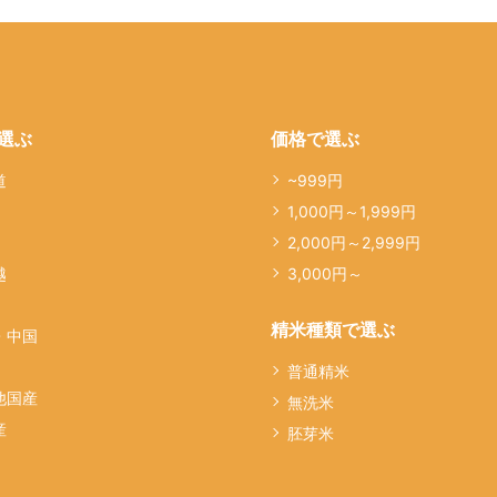
選ぶ
価格で選ぶ
道
~999円
1,000円～1,999円
2,000円～2,999円
越
3,000円～
精米種類で選ぶ
・中国
普通精米
他国産
無洗米
産
胚芽米