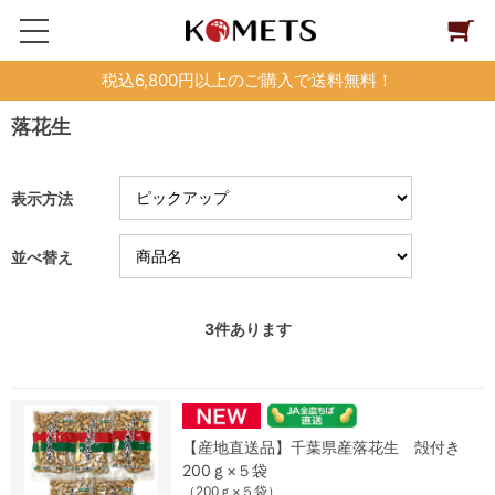
税込6,800円以上のご購入で送料無料！
落花生
表示方法
並べ替え
3
件あります
【産地直送品】千葉県産落花生 殻付き
200ｇ×５袋
（200ｇ×５袋）